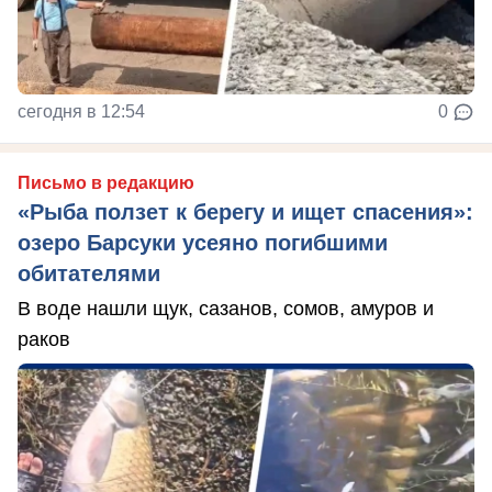
сегодня в 12:54
0
Письмо в редакцию
«Рыба ползет к берегу и ищет спасения»:
озеро Барсуки усеяно погибшими
обитателями
В воде нашли щук, сазанов, сомов, амуров и
раков