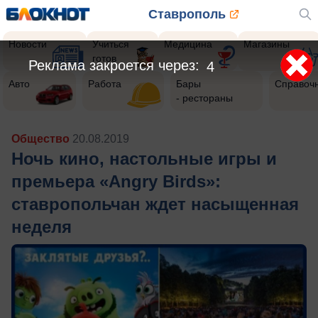
Ставрополь
Новости
Учиться
Медицина
Магазины
готов
Реклама закроется через:
2
Авто
Работа
Бары
Справоч
- рестораны
Общество
20.08.2019
Ночь кино, настольные игры и
премьера «Angry Birds»:
ставропольчан ждет насыщенная
неделя