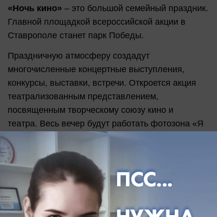
«Ночь кино»
– это большой семейный праздник.
Главной площадкой всероссийской акции в
Ставрополе станет парк Победы.
Праздничную атмосферу создадут
многочисленные концертные выступления,
конкурсы, выставки, встречи. Откроется акция
театрализованным представлением,
посвященным творческому союзу кино и
театра. Весь вечер будут работать фотозона «Я
люблю кино», проект «Ночная фотосушка»,
выставка мастеров декоративено-прикладного
творчества, организованы услуги по аквагриму.
Отметим, что в этом году лидерами голосования
стали фильмы «Балканский рубеж», «Домовой»
и «Полицейский с Рублевки. Новогодний