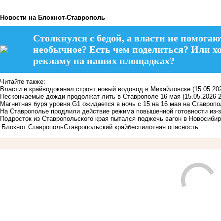
Новости на Блoкнoт-Ставрополь
Столкнулся с бедой, а власти не помогаю
необычное? Есть чем поделиться? Или х
рекламу на наших площадках?
Читайте также:
Власти и крайводоканал строят новый водовод в Михайловске
(15.05.20
Нескончаемые дожди продолжат лить в Ставрополе 16 мая
(15.05.2026 2
Магнитная буря уровня G1 ожидается в ночь с 15 на 16 мая на Ставроп
На Ставрополье продлили действие режима повышенной готовности из-
Подросток из Ставропольского края пытался поджечь вагон в Новосиби
Блокнот Ставрополь
Ставропольский край
беспилотная опасность