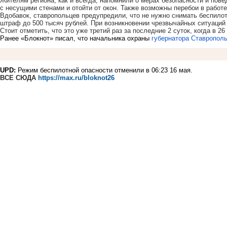
Жителям региона, как и всегда, напомнили о мерах безопасности и пове
с несущими стенами и отойти от окон. Также возможны перебои в работ
Вдобавок, ставропольцев предупредили, что не нужно снимать беспило
штраф до 500 тысяч рублей. При возникновении чрезвычайных ситуаций
Стоит отметить, что это уже третий раз за последние 2 суток, когда в 2
Ранее «Блокнот» писал, что начальника охраны
губернатора Ставропол
UPD:
Режим беспилотной опасности отменили в 06:23 16 мая.
ВСЕ СЮДА
https://max.ru/bloknot26