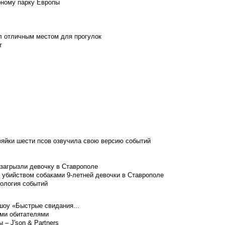
рному парку Европы
л отличным местом для прогулок
т
зяйки шести псов озвучила свою версию событий
 загрызли девочку в Ставрополе
 убийством собаками 9-летней девочки в Ставрополе
нология событий
шоу «Быстрые свидания...
ими обитателями
– J'son & Partners