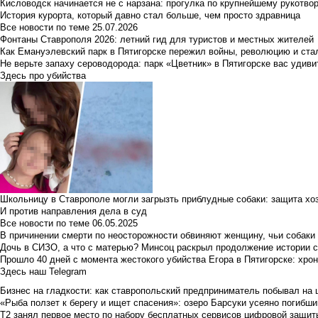
Кисловодск начинается не с нарзана: прогулка по крупнейшему рукотво
История курорта, который давно стал больше, чем просто здравница
Все новости по теме
25.07.2026
Фонтаны Ставрополя 2026: летний гид для туристов и местных жителей
Как Емануэлевский парк в Пятигорске пережил войны, революцию и ста
Не верьте запаху сероводорода: парк «Цветник» в Пятигорске вас удиви
Здесь про убийства
Школьницу в Ставрополе могли загрызть приблудные собаки: защита хо
И против направления дела в суд
Все новости по теме
06.05.2025
В причинении смерти по неосторожности обвиняют женщину, чьи собаки
Дочь в СИЗО, а что с матерью? Минсоц раскрыл продолжение истории с
Прошло 40 дней с момента жестокого убийства Егора в Пятигорске: хро
Здесь наш Telegram
Бизнес на гладкости: как ставропольский предприниматель побывал на 
«Рыба ползет к берегу и ищет спасения»: озеро Барсуки усеяно погибш
Т2 занял первое место по набору бесплатных сервисов цифровой защиты 