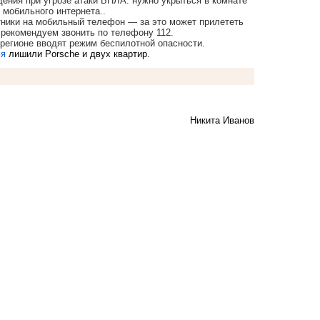
дения при угрозе атаки БПЛА: нужно укрыться в комнате
е мобильного интернета..
тники на мобильный телефон — за это может прилететь
 рекомендуем звонить по телефону 112.
6 регионе вводят режим беспилотной опасности.
ья
лишили Porsche и двух квартир.
Никита Иванов