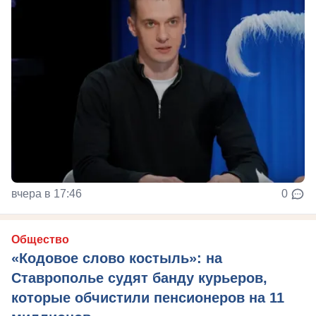
вчера в 17:46
0
Общество
«Кодовое слово костыль»: на
Ставрополье судят банду курьеров,
которые обчистили пенсионеров на 11