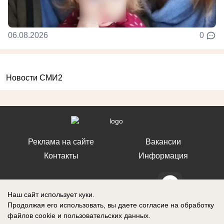
06.08.2026
0
Новости СМИ2
Реклама на сайте
Вакансии
Контакты
Информация
Наш сайт использует куки.
Продолжая его использовать, вы даете согласие на обработку
СМИ Блокнот Ставрополь зарегистрировано Федеральной службой по
файлов cookie
и пользовательских данных.
надзору в сфере связи, информационных технологий и массовых
коммуникаций (Роскомнадзор). Реестровая запись о регистрации СМИ: