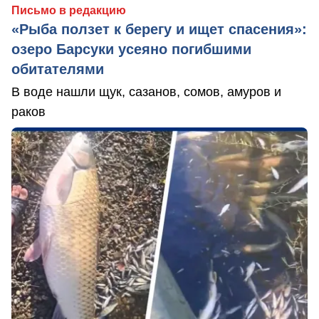
Письмо в редакцию
«Рыба ползет к берегу и ищет спасения»:
озеро Барсуки усеяно погибшими
обитателями
В воде нашли щук, сазанов, сомов, амуров и
раков