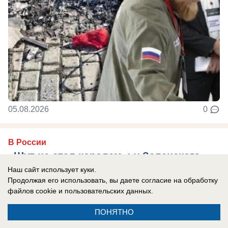
05.08.2026
0
В России
«Шут не стал королем»: у Зеленского
истерика — он оторван от реальности,
Наш сайт использует куки.
Продолжая его использовать, вы даете согласие на обработку
считает эксперт
файлов cookie
и пользовательских данных.
По словам подполковника Дэвиса,
ПОНЯТНО
«просроченный» очень рискует.