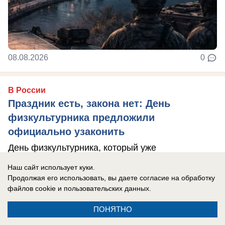
08.08.2026
0
В России
Праздник есть, закона нет: День
физкультурника предложили
официально узаконить
День физкультурника, который уже
десятилетиями отмечают по всей России,
Наш сайт использует куки.
предложили официально закрепить в
Продолжая его использовать, вы даете согласие на обработку
файлов cookie
и пользовательских данных.
законодательстве в ...
ПОНЯТНО