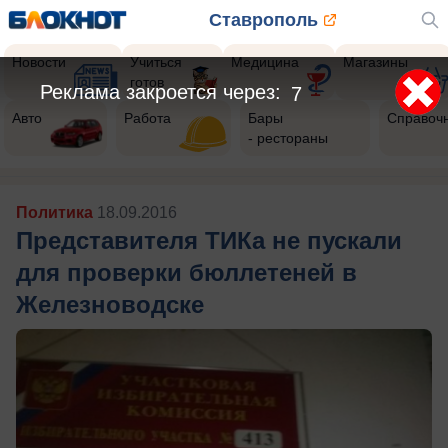
Ставрополь
Новости
Учиться
Медицина
Магазины
готов
Реклама закроется через:
5
Авто
Работа
Бары
Справоч
- рестораны
Политика
18.09.2016
Представителя ТИКа не пускали
для проверки бюллетеней в
Железноводске