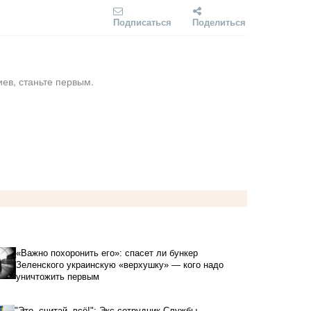
Подписаться
Поделиться
ев, станьте первым.
«Важно похоронить его»: спасет ли бункер
Зеленского украинскую «верхушку» — кого надо
уничтожить первым
"Это, считай, всё!": Экс-сотрудник Службы