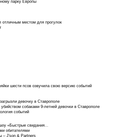
рному парку Европы
л отличным местом для прогулок
т
зяйки шести псов озвучила свою версию событий
 загрызли девочку в Ставрополе
 убийством собаками 9-летней девочки в Ставрополе
нология событий
шоу «Быстрые свидания...
ими обитателями
– J'son & Partners