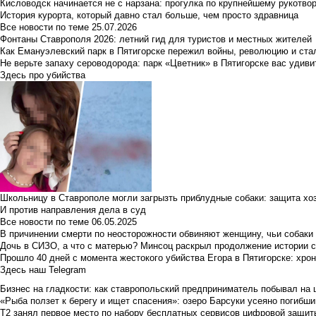
Кисловодск начинается не с нарзана: прогулка по крупнейшему рукотво
История курорта, который давно стал больше, чем просто здравница
Все новости по теме
25.07.2026
Фонтаны Ставрополя 2026: летний гид для туристов и местных жителей
Как Емануэлевский парк в Пятигорске пережил войны, революцию и ста
Не верьте запаху сероводорода: парк «Цветник» в Пятигорске вас удиви
Здесь про убийства
Школьницу в Ставрополе могли загрызть приблудные собаки: защита хо
И против направления дела в суд
Все новости по теме
06.05.2025
В причинении смерти по неосторожности обвиняют женщину, чьи собаки
Дочь в СИЗО, а что с матерью? Минсоц раскрыл продолжение истории с
Прошло 40 дней с момента жестокого убийства Егора в Пятигорске: хро
Здесь наш Telegram
Бизнес на гладкости: как ставропольский предприниматель побывал на 
«Рыба ползет к берегу и ищет спасения»: озеро Барсуки усеяно погибш
Т2 занял первое место по набору бесплатных сервисов цифровой защиты 