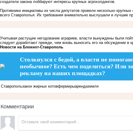
создатели закона лоббируют интересы крупных агрохолдингов.
Противники инициативы из числа депутатов провели
несколько крупных 
всего Ставрополья
. Их требования внимательно выслушали и лучшие пр
Учитывая растущее негодование аграриев, власти вынуждены были пойти
следует доработают прежде, чем вновь выносить его на обсуждение в кр
Новости на Блoкнoт-Ставрополь
Столкнулся с бедой, а власти не помогаю
необычное? Есть чем поделиться? Или х
рекламу на наших площадках?
Ставрополь
закон жирных котов
фермеры
аренда
земля
Комментарии