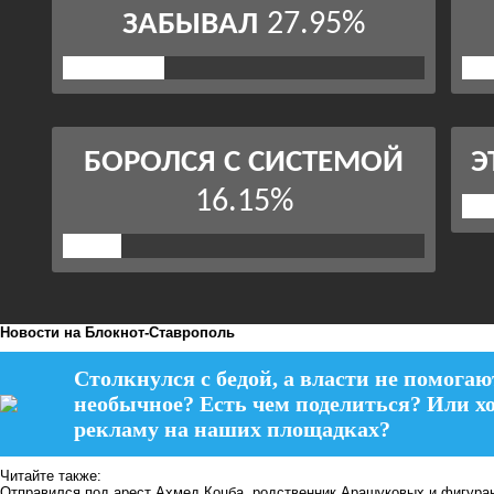
Новости на Блoкнoт-Ставрополь
Столкнулся с бедой, а власти не помогаю
необычное? Есть чем поделиться? Или х
рекламу на наших площадках?
Читайте также:
Отправился под арест Ахмед Коцба, родственник Арашуковых и фигуран