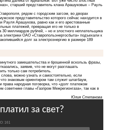
артина далека от идеальной. Вот уже число злостных
наз», старший представитель клана Арашуковых – Рауль
Ставрополя, рядом с городским загсом, во дворах
ужское представительство которого сейчас находится в
и Рауля Арашукова, равно как и его арестованные
льных платежей, превращая его не только в
на 30 миллиардов рублей, – но и злостного неплательщика
ера электрики ОАО «Ставропольэнергосбыта» подъехали к
 накопившийся долг за электроэнергию в размере 189
инутного замешательства и брошенной вскользь фразы,
казались, заявив, что не могут разглашать
ить только сам потребитель.
 слова, можно узнать и самостоятельно, если
е что знаковым ориентиром там служит шлагбаум,
и права народная поговорка, что «долг платежом
ем советнике главы «Газпром Межрегионгаза», так как в
Юлия Степанова