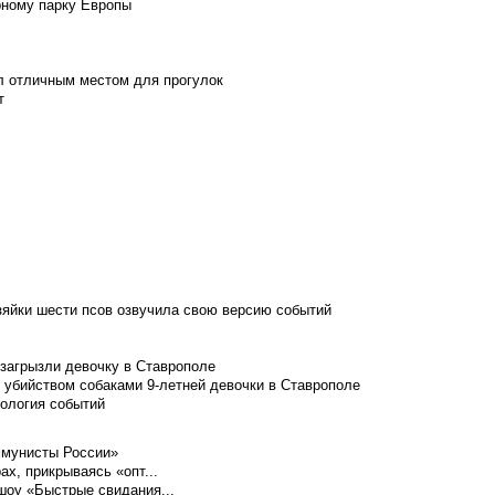
рному парку Европы
л отличным местом для прогулок
т
зяйки шести псов озвучила свою версию событий
 загрызли девочку в Ставрополе
 убийством собаками 9-летней девочки в Ставрополе
нология событий
ммунисты России»
ах, прикрываясь «опт...
шоу «Быстрые свидания...