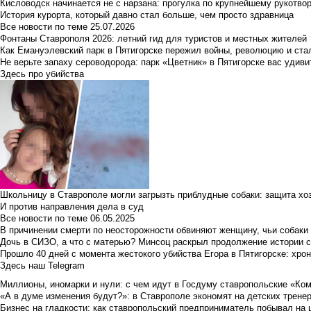
Кисловодск начинается не с нарзана: прогулка по крупнейшему рукотво
История курорта, который давно стал больше, чем просто здравница
Все новости по теме
25.07.2026
Фонтаны Ставрополя 2026: летний гид для туристов и местных жителей
Как Емануэлевский парк в Пятигорске пережил войны, революцию и ста
Не верьте запаху сероводорода: парк «Цветник» в Пятигорске вас удиви
Здесь про убийства
Школьницу в Ставрополе могли загрызть приблудные собаки: защита хо
И против направления дела в суд
Все новости по теме
06.05.2025
В причинении смерти по неосторожности обвиняют женщину, чьи собаки
Дочь в СИЗО, а что с матерью? Минсоц раскрыл продолжение истории с
Прошло 40 дней с момента жестокого убийства Егора в Пятигорске: хро
Здесь наш Telegram
Миллионы, иномарки и нули: с чем идут в Госдуму ставропольские «Ко
«А в думе изменения будут?»: в Ставрополе экономят на детских тренер
Бизнес на гладкости: как ставропольский предприниматель побывал на 