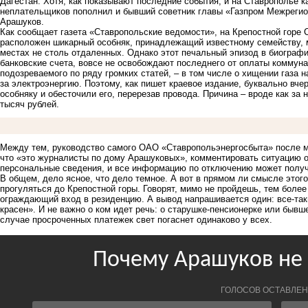
Дагестан. Хотя, как показывают последние события, и на Ставрополье к
неплательщиков пополнил и бывший советник главы «Газпром Межрегио
Арашуков.
Как сообщает газета «Ставропольские ведомости», на Крепостной горе 
расположен шикарный особняк, принадлежащий известному семейству, м
местах не столь отдаленных. Однако этот печальный эпизод в биографи
банковские счета, вовсе не освобождают последнего от оплаты коммуна
подозреваемого по ряду громких статей, – в том числе о хищении газа 
за электроэнергию. Поэтому, как пишет краевое издание, буквально вч
особняку и обесточили его, перерезав провода. Причина – вроде как за
тысяч рублей.
Между тем, руководство самого ОАО «Ставропольэнергосбыта» после м
что «это журналисты по дому Арашуковых», комментировать ситуацию от
персональные сведения, и все информацию по отключению может получ
В общем, дело ясное, что дело темное. А вот в прямом ли смысле этого
прогуляться до Крепостной горы. Говорят, мимо не пройдешь, тем боле
ограждающий вход в резиденцию. А вывод напрашивается один: все-так
красен». И не важно о ком идет речь: о старушке-пенсионерке или бывш
случае просроченных платежек свет погаснет одинаково у всех.