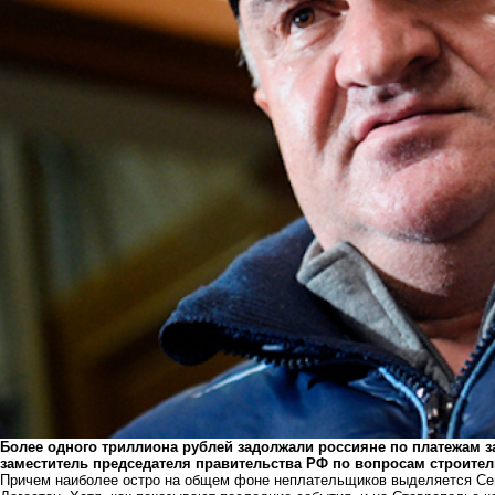
Более одного триллиона рублей задолжали россияне по платежам 
заместитель председателя правительства РФ по вопросам строител
Причем наиболее остро на общем фоне неплательщиков выделяется Севе