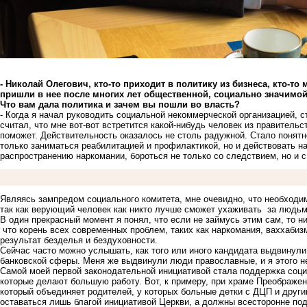
- Николай Олегович, кто-то приходит в политику из бизнеса, кто-то
пришли в нее после многих лет общественной, социально значимо
Что вам дала политика и зачем вы пошли во власть?
- Когда я начал руководить социальной некоммерческой организацией, с
считал, что мне вот-вот встретится какой-нибудь человек из правительс
поможет. Действительность оказалось не столь радужной. Стало понятно
только заниматься реабилитацией и профилактикой, но и действовать н
распространению наркомании, бороться не только со следствием, но и 
Являясь зампредом социального комитета, мне очевидно, что необходи
так как верующий человек как никто лучше сможет ухаживать за людь
В один прекрасный момент я понял, что если не займусь этим сам, то н
что корень всех современных проблем, таких как наркомания, ваххабиз
результат безделья и бездуховности.
Сейчас часто можно услышать, как того или иного кандидата выдвинули
банковской сферы. Меня же выдвинули люди православные, и я этого н
Самой моей первой законодательной инициативой стала поддержка соци
которые делают большую работу. Вот, к примеру, при храме Преображен
который объединяет родителей, у которых больные детки с ДЦП и друг
оставаться лишь благой инициативой Церкви, а должны всесторонне по