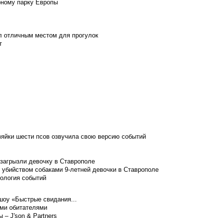
рному парку Европы
л отличным местом для прогулок
т
зяйки шести псов озвучила свою версию событий
 загрызли девочку в Ставрополе
 убийством собаками 9-летней девочки в Ставрополе
нология событий
шоу «Быстрые свидания...
ими обитателями
– J'son & Partners