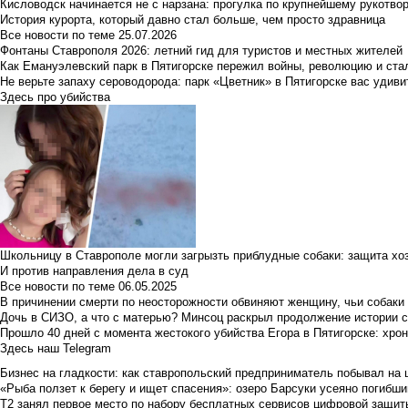
Кисловодск начинается не с нарзана: прогулка по крупнейшему рукотво
История курорта, который давно стал больше, чем просто здравница
Все новости по теме
25.07.2026
Фонтаны Ставрополя 2026: летний гид для туристов и местных жителей
Как Емануэлевский парк в Пятигорске пережил войны, революцию и ста
Не верьте запаху сероводорода: парк «Цветник» в Пятигорске вас удиви
Здесь про убийства
Школьницу в Ставрополе могли загрызть приблудные собаки: защита хо
И против направления дела в суд
Все новости по теме
06.05.2025
В причинении смерти по неосторожности обвиняют женщину, чьи собаки
Дочь в СИЗО, а что с матерью? Минсоц раскрыл продолжение истории с
Прошло 40 дней с момента жестокого убийства Егора в Пятигорске: хро
Здесь наш Telegram
Бизнес на гладкости: как ставропольский предприниматель побывал на 
«Рыба ползет к берегу и ищет спасения»: озеро Барсуки усеяно погибш
Т2 занял первое место по набору бесплатных сервисов цифровой защиты 