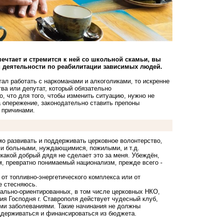
 мечтает и стремится к ней со школьной скамьи, вы
й деятельности по реабилитации зависимых людей.
тал работать с наркоманами и алкоголиками, то искренне
тва или депутат, который обязательно
, что для того, чтобы изменить ситуацию, нужно не
а опережение, законодательно ставить препоны
с причинами.
мо развивать и поддерживать церковное волонтерство,
ми больными, нуждающимися, пожилыми, и т.д.
икакой добрый дядя не сделает это за меня. Убеждён,
м, превратно понимаемый национализм, прежде всего -
 от топливно-энергетического комплекса или от
е стесняюсь.
ально-ориентированных, в том числе церковных НКО,
ия Господня г. Ставрополя действует чудесный клуб,
ими заболеваниями. Такие начинания не должны
ддерживаться и финансироваться из бюджета.