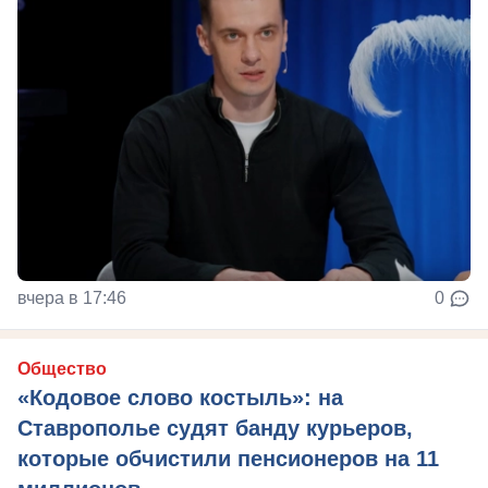
вчера в 17:46
0
Общество
«Кодовое слово костыль»: на
Ставрополье судят банду курьеров,
которые обчистили пенсионеров на 11