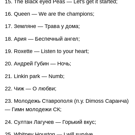
15. The Black eyed Peas — Let's get it started;
16. Queen — We are the champions;
17. Земляне — Трава у дома;
18. Ария — Беспечный ангел;
19. Roxette — Listen to your heart;
20. Андрей Губин — Ночь;
21. Linkin park — Numb;
22. Чиж — О любви;
23. Молодежь Ставрополя (п.у. Dimoss Саранча)
— Гимн молодежи СК;
24. Султан Лагучев — Горький вкус;
25. Whitney Houston — I will survive.