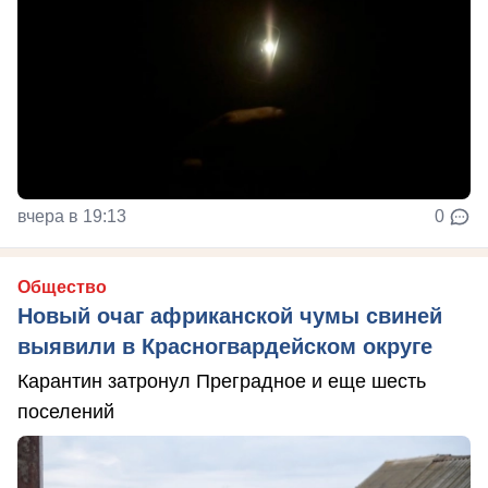
вчера в 19:13
0
Общество
Новый очаг африканской чумы свиней
выявили в Красногвардейском округе
Карантин затронул Преградное и еще шесть
поселений