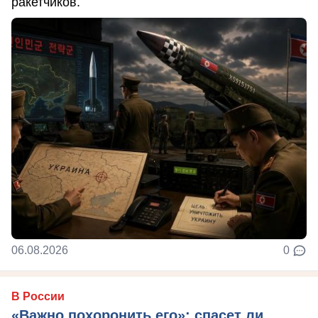
ракетчиков.
06.08.2026
0
В России
«Важно похоронить его»: спасет ли