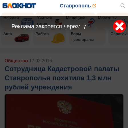
Ставрополь
Новости
Учиться
Медицина
Магазины
готов
Реклама закроется через:
5
Авто
Работа
Бары
Справоч
- рестораны
Общество
17.02.2016
Сотрудница Кадастровой палаты
Ставрополья похитила 1,3 млн
рублей учреждения