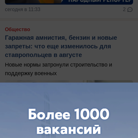
сегодня в 11:33
2
Общество
Гаражная амнистия, бензин и новые
запреты: что еще изменилось для
ставропольцев в августе
Новые нормы затронули строительство и
поддержку военных