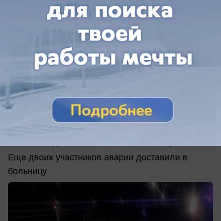
сегодня в 10:05
0
Происшествия
Смертельное столкновение двух ВАЗов
ночью в Шпаковском округе унесло
жизни водителя и юной пассажирки
Еще двоих участников аварии доставили в
больницу