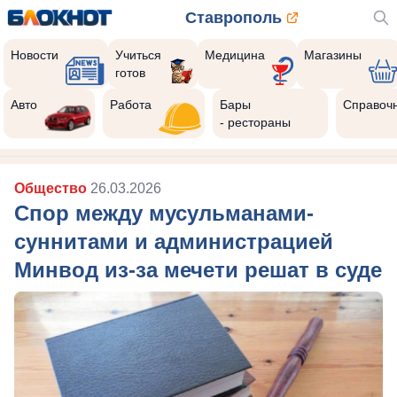
Ставрополь
Новости
Учиться
Медицина
Магазины
готов
Авто
Работа
Бары
Справоч
- рестораны
Общество
26.03.2026
Спор между мусульманами-
суннитами и администрацией
Минвод из-за мечети решат в суде