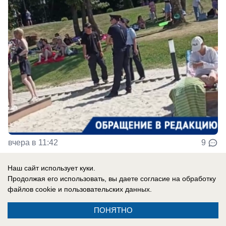
вчера в 11:42
9
Наш сайт использует куки.
Общество
Продолжая его использовать, вы даете согласие на обработку
Дожди и 35-градусная жара накроют
файлов cookie
и пользовательских данных.
Ставропольский край в начале новой
ПОНЯТНО
рабочей недели