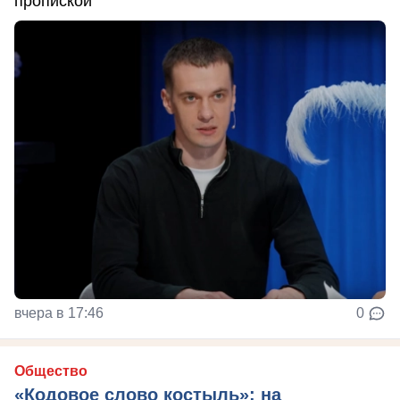
пропиской
вчера в 17:46
0
Общество
«Кодовое слово костыль»: на