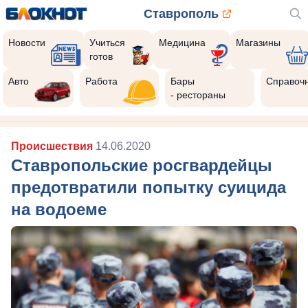
Ставрополь
Новости
Учиться
Медицина
Магазины
готов
Авто
Работа
Бары
Справоч
- рестораны
Происшествия
14.06.2020
Ставропольские росгвардейцы
предотвратили попытку суицида
на водоеме