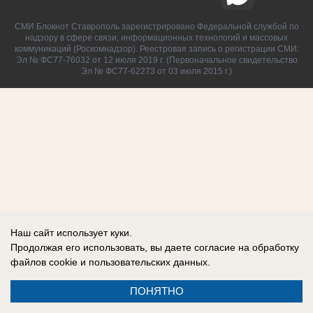
СМИ Блокнот Ставрополь зарегистрировано Федеральной службой по
надзору в сфере связи, информационных технологий и массовых
коммуникаций (Роскомнадзор). Реестровая запись о регистрации СМИ:
Эл № ФС77-76032 от 12 июля 2019 г. (Первоначальное свидетельство
Эл № ФС77-62273 от 03 июля 2015 г.)
Наш сайт использует куки.
Продолжая его использовать, вы даете согласие на обработку
файлов cookie
и пользовательских данных.
ПОНЯТНО