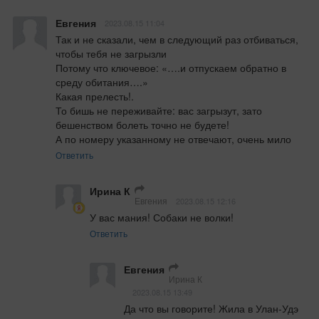
Евгения
2023.08.15 11:04
Так и не сказали, чем в следующий раз отбиваться, 
чтобы тебя не загрызли

Потому что ключевое: «….и отпускаем обратно в 
среду обитания….»

Какая прелесть!.

То бишь не переживайте: вас загрызут, зато 
бешенством болеть точно не будете!

А по номеру указанному не отвечают, очень мило
Ответить
Ирина К
Евгения
2023.08.15 12:16
У вас мания! Собаки не волки!
Ответить
Евгения
Ирина К
2023.08.15 13:49
Да что вы говорите! Жила в Улан-Удэ 