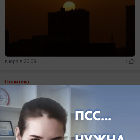
вчера в 20:09
1
Политика
Jaguar, 11 счетов и программист с двумя
миллионами: с чем идут в Госдуму
ставропольские «яблочники»
Имущество участников списка оказалось очень
разным