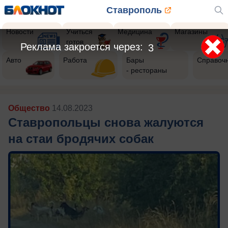
Ставрополь
Новости
Учиться
Медицина
Магазины
готов
Реклама закроется через:
1
Авто
Работа
Бары
Справоч
- рестораны
Общество
14.08.2023
Ставропольцы снова жалуются
на стаи бродячих собак