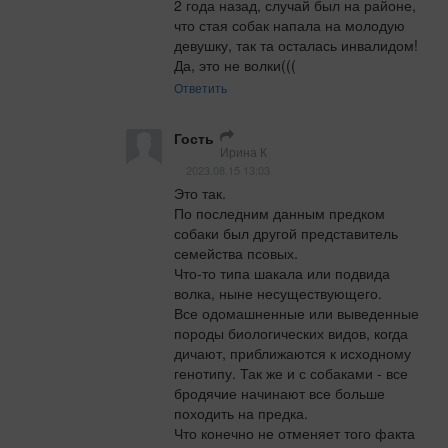
2 года назад, случай был на районе, 
что стая собак напала на молодую 
девушку, так та осталась инвалидом!

Да, это не волки(((
Ответить
Гость
Ирина К
2023.08.15 13:03
Это так.

По последним данным предком 
собаки был другой представитель 
семейства псовых.

Что-то типа шакала или подвида 
волка, ныне несуществующего.

Все одомашненные или выведенные 
породы биологических видов, когда 
дичают, приближаются к исходному 
генотипу. Так же и с собаками - все 
бродячие начинают все больше 
походить на предка.

Что конечно не отменяет того факта 