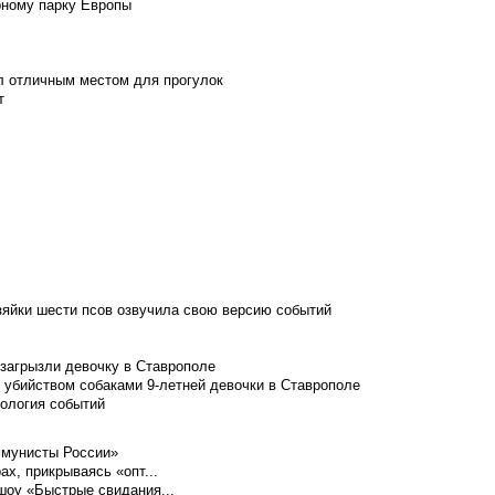
рному парку Европы
л отличным местом для прогулок
т
зяйки шести псов озвучила свою версию событий
 загрызли девочку в Ставрополе
 убийством собаками 9-летней девочки в Ставрополе
нология событий
ммунисты России»
ах, прикрываясь «опт...
шоу «Быстрые свидания...