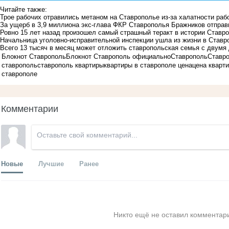
Читайте также:
Трое рабочих отравились метаном на Ставрополье из-за халатности раб
За ущерб в 3,9 миллиона экс-глава ФКР Ставрополья Бражников отправи
Ровно 15 лет назад произошел самый страшный теракт в истории Ставр
Начальница уголовно-исправительной инспекции ушла из жизни в Ставр
Всего 13 тысяч в месяц может отложить ставропольская семья с двумя
Блокнот Ставрополь
Блокнот Ставрополь официально
Ставрополь
Ставро
ставрополь
ставрополь квартиры
квартиры в ставрополе цена
цена кварт
ставрополе
Комментарии
Новые
Лучшие
Ранее
Никто ещё не оставил комментари