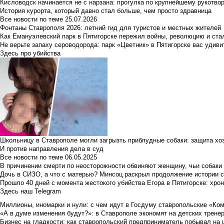
Кисловодск начинается не с нарзана: прогулка по крупнейшему рукотво
История курорта, который давно стал больше, чем просто здравница
Все новости по теме
25.07.2026
Фонтаны Ставрополя 2026: летний гид для туристов и местных жителей
Как Емануэлевский парк в Пятигорске пережил войны, революцию и ста
Не верьте запаху сероводорода: парк «Цветник» в Пятигорске вас удиви
Здесь про убийства
Школьницу в Ставрополе могли загрызть приблудные собаки: защита хо
И против направления дела в суд
Все новости по теме
06.05.2025
В причинении смерти по неосторожности обвиняют женщину, чьи собаки
Дочь в СИЗО, а что с матерью? Минсоц раскрыл продолжение истории с
Прошло 40 дней с момента жестокого убийства Егора в Пятигорске: хро
Здесь наш Telegram
Миллионы, иномарки и нули: с чем идут в Госдуму ставропольские «Ко
«А в думе изменения будут?»: в Ставрополе экономят на детских тренер
Бизнес на гладкости: как ставропольский предприниматель побывал на 