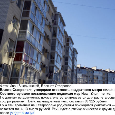
Фото: Иван Высочинский, Блокнот Ставрополь
Власти Ставрополя утвердили стоимость квадратного метра жилья в 
Соответствующее постановление подписал мэр Иван Ульянченко.
По данным из документа, показатель устанавливается для расчета соц
соцпрограммам. Прайс на квадратный метр составил
99 915
рублей.
Ну а тем временем на Ставрополье родителям приходится ужиматься 
остается лишь 13 тысяч рублей. Речь идет о ячейке общества с двумя
вовсе
уходят в минус
.