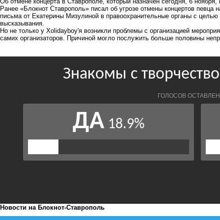
Об отмене концерта в Ставрополе, который назначен сегодня, 6 ноября
Ранее «Блокнот Ставрополь» писал
об угрозе отмены концертов певца
н
письма от Екатерины Мизулиной в правоохранительные органы с целью 
высказывания.
Но не только у Xolidayboy'я возникли проблемы с организацией меропри
самих организаторов. Причиной могло послужить больше половины непр
Новости на Блoкнoт-Ставрополь