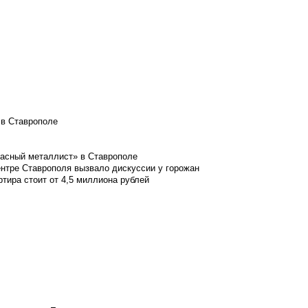
 в Ставрополе
расный металлист» в Ставрополе
ентре Ставрополя вызвало дискуссии у горожан
ртира стоит от 4,5 миллиона рублей