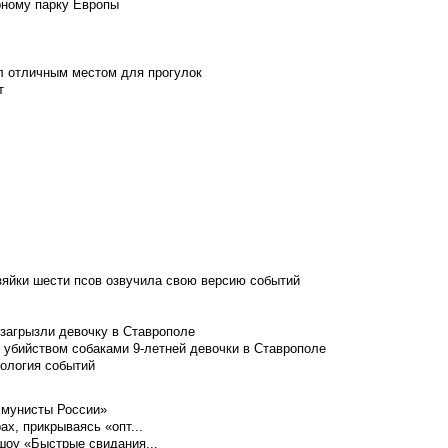
рному парку Европы
л отличным местом для прогулок
т
зяйки шести псов озвучила свою версию событий
 загрызли девочку в Ставрополе
 убийством собаками 9-летней девочки в Ставрополе
нология событий
ммунисты России»
ах, прикрываясь «опт...
шоу «Быстрые свидания...