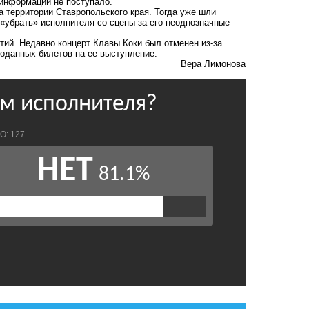
, информации не поступало.
а территории Ставропольского края. Тогда уже шли
«убрать» исполнителя со сцены за его неоднозначные
ятий. Недавно
концерт Клавы Коки был отменен
из-за
оданных билетов на ее выступление.
Вера Лимонова