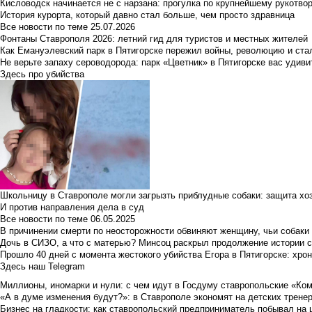
Кисловодск начинается не с нарзана: прогулка по крупнейшему рукотво
История курорта, который давно стал больше, чем просто здравница
Все новости по теме
25.07.2026
Фонтаны Ставрополя 2026: летний гид для туристов и местных жителей
Как Емануэлевский парк в Пятигорске пережил войны, революцию и ста
Не верьте запаху сероводорода: парк «Цветник» в Пятигорске вас удиви
Здесь про убийства
Школьницу в Ставрополе могли загрызть приблудные собаки: защита хо
И против направления дела в суд
Все новости по теме
06.05.2025
В причинении смерти по неосторожности обвиняют женщину, чьи собаки
Дочь в СИЗО, а что с матерью? Минсоц раскрыл продолжение истории с
Прошло 40 дней с момента жестокого убийства Егора в Пятигорске: хро
Здесь наш Telegram
Миллионы, иномарки и нули: с чем идут в Госдуму ставропольские «Ко
«А в думе изменения будут?»: в Ставрополе экономят на детских тренер
Бизнес на гладкости: как ставропольский предприниматель побывал на 