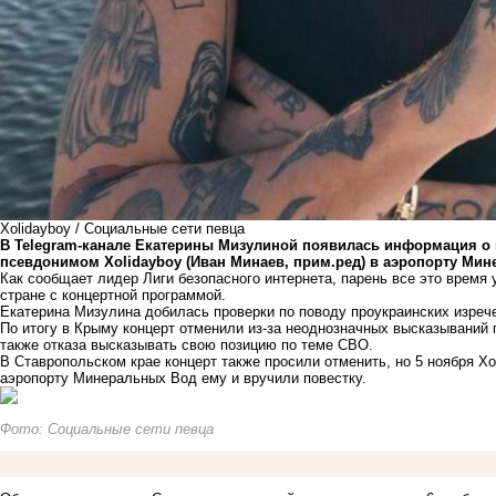
Xolidayboy / Социальные сети певца
В Telegram-канале Екатерины Мизулиной появилась информация о 
псевдонимом Xolidayboy (Иван Минаев, прим.ред) в аэропорту Ми
Как сообщает лидер Лиги безопасного интернета, парень все это время 
стране с концертной программой.
Екатерина Мизулина добилась проверки по поводу проукраинских изреч
По итогу в Крыму концерт отменили из-за неоднозначных высказываний 
также отказа высказывать свою позицию по теме СВО.
В Ставропольском крае концерт также просили отменить, но 5 ноября Xo
аэропорту Минеральных Вод ему и вручили повестку.
Фото: Социальные сети певца