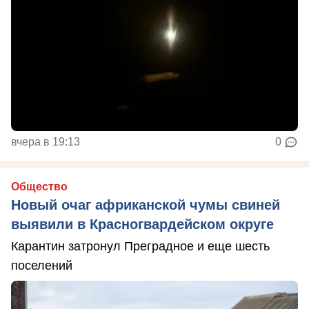
вчера в 19:13
0
Общество
Новый очаг африканской чумы свиней
выявили в Красногвардейском округе
Карантин затронул Преградное и еще шесть
поселений