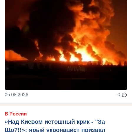
05.08.2026
0
В России
«Над Киевом истошный крик - "За
Що?!!»: ярый укронацист призвал