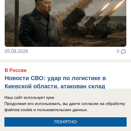
05.08.2026
0
В России
Новости СВО: удар по логистике в
Киевской области, атакован склад
Вайлдберриз под Тулой, боевики ВСУ
Наш сайт использует куки.
устроили бой из-за дезертирства
Продолжая его использовать, вы даете согласие на обработку
файлов cookie
и пользовательских данных.
Главные новости СВО на утро 5 августа 2026
года.
ПОНЯТНО