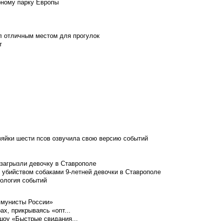
рному парку Европы
л отличным местом для прогулок
т
зяйки шести псов озвучила свою версию событий
 загрызли девочку в Ставрополе
 убийством собаками 9-летней девочки в Ставрополе
нология событий
ммунисты России»
ах, прикрываясь «опт...
шоу «Быстрые свидания...