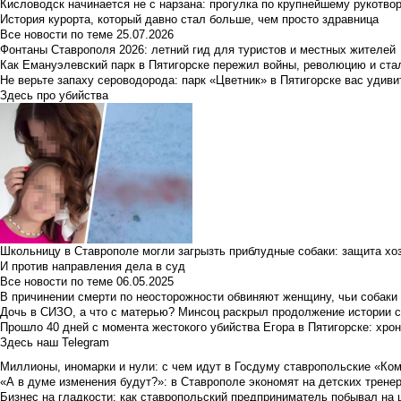
Кисловодск начинается не с нарзана: прогулка по крупнейшему рукотво
История курорта, который давно стал больше, чем просто здравница
Все новости по теме
25.07.2026
Фонтаны Ставрополя 2026: летний гид для туристов и местных жителей
Как Емануэлевский парк в Пятигорске пережил войны, революцию и ста
Не верьте запаху сероводорода: парк «Цветник» в Пятигорске вас удиви
Здесь про убийства
Школьницу в Ставрополе могли загрызть приблудные собаки: защита хо
И против направления дела в суд
Все новости по теме
06.05.2025
В причинении смерти по неосторожности обвиняют женщину, чьи собаки
Дочь в СИЗО, а что с матерью? Минсоц раскрыл продолжение истории с
Прошло 40 дней с момента жестокого убийства Егора в Пятигорске: хро
Здесь наш Telegram
Миллионы, иномарки и нули: с чем идут в Госдуму ставропольские «Ко
«А в думе изменения будут?»: в Ставрополе экономят на детских тренер
Бизнес на гладкости: как ставропольский предприниматель побывал на 