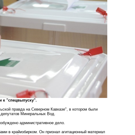
 к "спецвыпуску".
ьской правда на Северном Кавказе"
, в котором были
 депутатов Минеральных Вод.
возбуждено административное дело.
бами в крайизбирком. Он признал агитационный материал