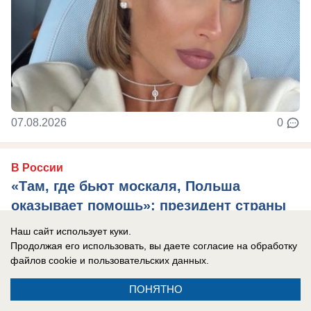
07.08.2026
0
В России
«Там, где бьют москаля, Польша
оказывает помощь»: президент страны
сделал агрессивное заявление в адрес
Наш сайт использует куки.
России
Продолжая его использовать, вы даете согласие на обработку
файлов cookie
и пользовательских данных.
Захарова: Это пример «клинической
русофобии», которая «влияет на когнитивные
ПОНЯТНО
способности».