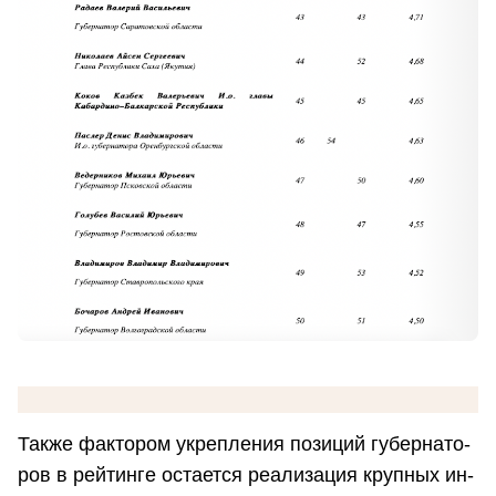
Также фак­то­ром укреп­ле­ния по­зи­ций гу­бер­на­то­
ров в рей­тин­ге оста­ет­ся ре­а­ли­за­ция круп­ных ин­