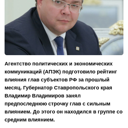
Агент­ство по­ли­ти­че­ских и эко­но­ми­че­ских
ком­му­ни­ка­ций (АПЭК) подготовило рейтинг
влияния глав субъектов РФ за прошлый
месяц. Губернатор Ставропольского края
Владимир Владимиров занял
предпоследнюю строчку глав с сильным
влиянием. До этого он находился в группе со
средним влиянием.