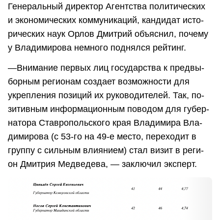
Ге­не­раль­ный ди­рек­тор Агент­ства по­ли­ти­че­ских
и эко­но­ми­че­ских ком­му­ни­ка­ций, кан­ди­дат ис­то­
ри­че­ских наук Орлов Дмитрий объяснил, почему
у Владимирова немного поднялся рейтинг.
—Вни­ма­ние пер­вых лиц го­су­дар­ства к пред­вы­
бор­ным ре­ги­о­нам со­зда­ет воз­мож­но­сти для
укреп­ле­ния по­зи­ций их ру­ко­во­ди­те­лей. Так, по­
зи­тив­ным ин­фор­ма­ци­он­ным по­во­дом для гу­бер­
на­то­ра Став­ро­поль­ско­го края Вла­ди­ми­ра Вла­
ди­ми­ро­ва (с 53-го на 49-е ме­сто, пе­ре­хо­дит в
груп­пу с силь­ным вли­я­ни­ем) стал ви­зит в ре­ги­
он Дмит­рия Мед­ве­де­ва, — заключил эксперт.