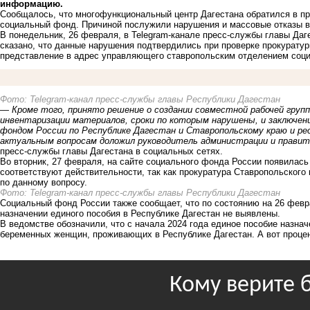
информацию.
Сообщалось, что многофункциональный центр Дагестана обратился в пр
социальный фонд. Причиной послужили нарушения и массовые отказы 
В понедельник, 26 февраля, в Telegram-канале пресс-службы главы Даг
сказано, что данные нарушения подтвердились при проверке прокуратур
представление в адрес управляющего ставропольским отделением соци
Фото: Telegram-канал пресс-службы главы Республики Дагестан
—
Кроме того, принято решение о создании совместной рабочей груп
инвентаризации материалов, сроки по которым нарушены, и заключен
фондом России по Республике Дагестан и Ставропольскому краю и ре
актуальным вопросам доложил руководитель администрации и правит
пресс-службы главы Дагестана в социальных сетях.
Во вторник, 27 февраля, на сайте социального фонда России появилас
соответствуют действительности, так как прокуратура Ставропольского 
по данному вопросу.
Фото: Telegram-канал пресс-службы главы Республики Дагестан
Социальный фонд России также сообщает, что по состоянию на 26 фев
назначении единого пособия в Республике Дагестан не выявлены.
В ведомстве обозначили, что с начала 2024 года единое пособие назна
беременных женщин, проживающих в Республике Дагестан. А вот процент