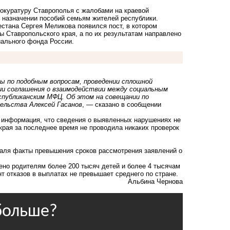
окуратуру Ставрополья с жалобами на краевой
в
назначении пособий
семьям жителей республики.
естана Сергея Меликова появился пост, в котором
ы Ставропольского края, а по их результатам направлено
ального фонда России.
пы по подобным вопросам, проведении сплошной
ии соглашения о взаимодействии между социальным
спубликанским МФЦ. Об этом на совещании по
ельства Алексей Гасанов
, — сказано в сообщении
ь информация, что сведения о выявленных нарушениях не
края за последнее время не проводила никаких проверок
раля факты превышения сроков рассмотрения заявлений о
чено родителям более 200 тысяч детей и более 4 тысячам
 отказов в выплатах не превышает среднего по стране.
Альбина Чернова