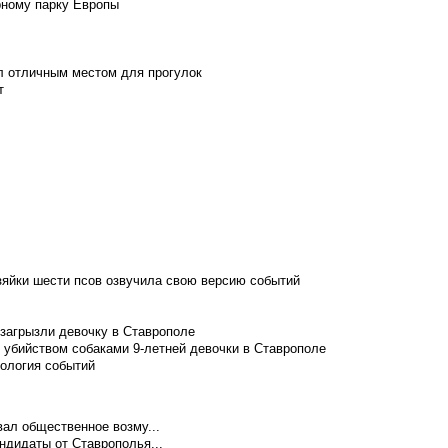
рному парку Европы
л отличным местом для прогулок
т
зяйки шести псов озвучила свою версию событий
 загрызли девочку в Ставрополе
 убийством собаками 9-летней девочки в Ставрополе
нология событий
ал общественное возму...
ндидаты от Ставрополья...