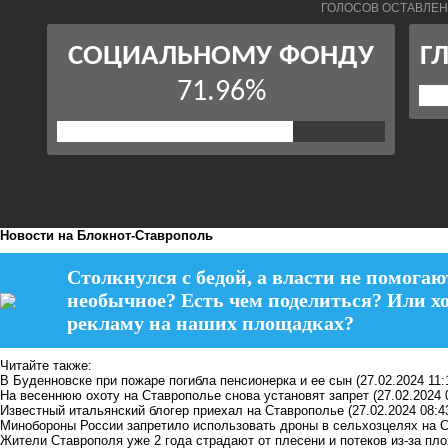
Новости на Блoкнoт-Ставрополь
Столкнулся с бедой, а власти не помогаю
необычное? Есть чем поделиться? Или х
рекламу на наших площадках?
Читайте также:
В Буденновске при пожаре погибла пенсионерка и ее сын
(27.02.2024 11:
На весеннюю охоту на Ставрополье снова установят запрет
(27.02.2024 
Известный итальянский блогер приехал на Ставрополье
(27.02.2024 08:4
Минобороны России запретило использовать дроны в сельхозцелях на 
Жители Ставрополя уже 2 года страдают от плесени и потеков из-за пл