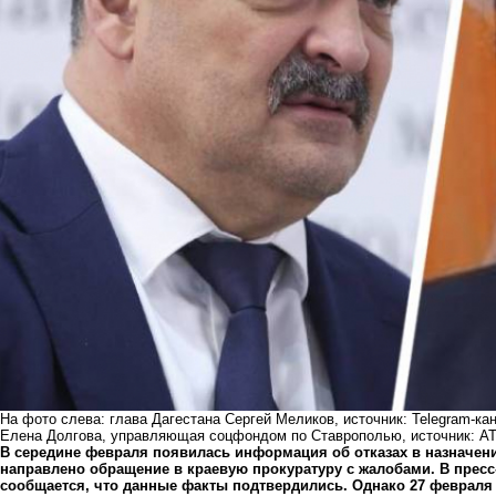
На фото слева: глава Дагестана Сергей Меликов, источник: Telegram-ка
Елена Долгова, управляющая соцфондом по Ставрополью, источник: А
В середине февраля появилась информация об отказах в назначени
направлено обращение в краевую прокуратуру с жалобами. В пресс
сообщается, что данные факты подтвердились. Однако 27 феврал