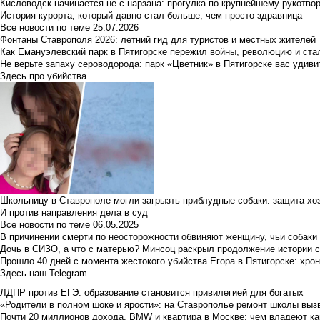
Кисловодск начинается не с нарзана: прогулка по крупнейшему рукотво
История курорта, который давно стал больше, чем просто здравница
Все новости по теме
25.07.2026
Фонтаны Ставрополя 2026: летний гид для туристов и местных жителей
Как Емануэлевский парк в Пятигорске пережил войны, революцию и ста
Не верьте запаху сероводорода: парк «Цветник» в Пятигорске вас удиви
Здесь про убийства
Школьницу в Ставрополе могли загрызть приблудные собаки: защита хо
И против направления дела в суд
Все новости по теме
06.05.2025
В причинении смерти по неосторожности обвиняют женщину, чьи собаки
Дочь в СИЗО, а что с матерью? Минсоц раскрыл продолжение истории с
Прошло 40 дней с момента жестокого убийства Егора в Пятигорске: хро
Здесь наш Telegram
ЛДПР против ЕГЭ: образование становится привилегией для богатых
«Родители в полном шоке и ярости»: на Ставрополье ремонт школы вызв
Почти 20 миллионов дохода, BMW и квартира в Москве: чем владеют ка