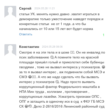
Сергей
2024.05.28 11:21
статьи УК. менять нужно давно .хватит играться в 
демократию только ужесточение наведет порядок и 
конкретные статьи  не от 1 года .а что бы 
начинались от 10 или 15 лет вот будет норма
Ответить
1
Константин
2024.05.28 08:06
Смотрю я на эти тела и в шоке 🤦‍♂️. Он не инвалид по 
псих заболеванию 🤔 А помните тело на красной 
площади пришёл голый и приколотил себе бубенцы 
гвоздями , тоже не вызвал интереса у психиатров. 😁 
за то я вызвал интерес , аж подменили собой МСЭ и 
СМЭ 😂🤦‍♂️. А что же надо сделать что бы вызвать 
интерес у психиатров 🤔. Надо просто выявить 
коррупционный фактор Федерального маштаба в 
НПА Мин труда , коллизии , противоречия , 
коррупционые лазейки. Усматреть признаки ОПС , 
ОПГ и затащить в одиночку иск в суд  к ФКУ ГБ МСЭ 
СК 😁🫡. Дело 2-2616/2016 Ленинский районный суд 