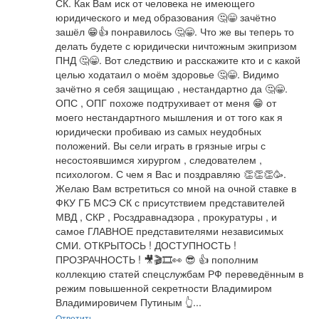
СК. Как Вам иск от человека не имеющего 
юридического и мед образования 🤔😁 зачётно 
зашёл 😁👍 понравилось 🤔😁. Что же вы теперь то 
делать будете с юридически ничтожным экипризом 
ПНД 🤔😁. Вот следствию и расскажите кто и с какой 
целью ходатаил о моём здоровье 🤔😁. Видимо 
зачётно я себя защищаю , нестандартно да 🤔😁.  
ОПС , ОПГ похоже подтрухивает от меня 😁 от 
моего нестандартного мышления и от того как я 
юридически пробиваю из самых неудобных 
положений. Вы сели играть в грязные игры с 
несостоявшимся хирургом , следователем , 
психологом. С чем я Вас и поздравляю 👏👏👏🥳. 
Желаю Вам встретиться со мной на очной ставке в 
ФКУ ГБ МСЭ СК с присутствием представителей 
МВД , СКР , Росздравнадзора , прокуратуры , и 
самое ГЛАВНОЕ представителями независимых 
СМИ. ОТКРЫТОСЬ ! ДОСТУПНОСТЬ ! 
ПРОЗРАЧНОСТЬ ! 🎥🎬🎞️👀 😎 👍 пополним 
коллекцию статей спецслужбам РФ переведённым в 
режим повышенной секретности Владимиром 
Владимировичем Путиным 👆...
Ответить