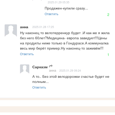
2025.01.29 05:35
Продажен-купили сразу...
Ответить
2
анна
2025.01.28 17:25
Ну наконец то велотерренкур будет .И как-же я жила 
без него 60лет?Медицина- европа завидует!!!Цены 
на продукты ниже только в Гондурасе.А коммуналка 
весь мир берёт пример.Ну наконец-то заживём!!!
Ответить
1
Сарказм
анна
2025.01.29 09:24
А то.. Без этой велодорожки счастье будет не 
полным...
Ответить