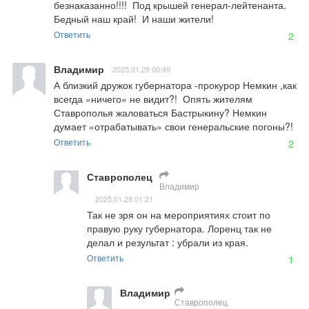
безнаказанно!!!!  Под крышей генерал-лейтенанта. 
Бедный наш край!  И наши жители!
Ответить
2
Владимир
2025.01.29 00:49
А близкий дружок губернатора -прокурор Немкин ,как 
всегда «ничего» не видит?!  Опять жителям 
Ставрополья жаловаться Бастрыкину? Немкин 
думает «отрабатывать» свои генеральские погоны?!
Ответить
2
Ставрополец
Владимир
2025.01.29 01:21
Так не зря он на мероприятиях стоит по 
правую руку губернатора. Лоренц так не 
делал и результат : убрали из края.
Ответить
1
Владимир
Ставрополец