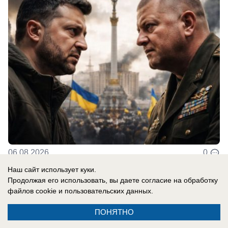
06.08.2026
0
Наш сайт использует куки.
Продолжая его использовать, вы даете согласие на обработку
В России
файлов cookie
и пользовательских данных.
"Это, считай, всё!": Экс-сотрудник
ПОНЯТНО
Службы безопасности Украины назвал
главный признак конца режима