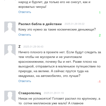
народ и бурлит, да только его не снесут, как и 
вороватых чинуш!
Ответить
1
Распил бабла в действии
2025.01.29 09:22
Кому это нужно за такие космические деньжищи?
Ответить
2
Z
2025.01.29 06:43
Ничего плохого в проекте нет. Если будут следить за 
тем чтобы не мусорили и не уничтожали 
краснокнижники, почему бы и нет. Разве плохо на 
выходной, отправиться в маленькое путешествие по 
природе, на велике. А сейчас прутся туда на 
квадриках, на автомобилях, это лучше?
Ответить
-1
Ставрополец
2025.01.29 01:19
Никак не успокоятся! Готовят распил по крупному, а 
то  сотни миллионов уже мало! А главное 