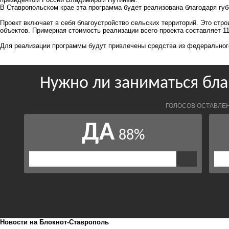
В Ставропольском крае эта программа будет реализована благодаря г
Проект включает в себя благоустройство сельских территорий. Это стр
объектов. Примерная стоимость реализации всего проекта составляет 
Для реализации программы будут привлечены средства из федерально
Новости на Блoкнoт-Ставрополь