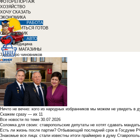
ФОТОРЕПОРТАЖ
ХОЗЯЙСТВО
ХОЧУ СКАЗАТЬ
ЭКОНОМИКА
РАБОТА
УЧИТЬСЯ ГОТОВ
СПРАВОЧНИК
АВТО
Медицина
МАГАЗИНЫ
Здесь про чиновников
Ничто не вечно: кого из народных избранников мы можем не увидеть в 
Скажем сразу — их 11
Все новости по теме
30.07.2026
Соломка для своих: ставропольские депутаты не хотят сдавать мандаты
Есть ли жизнь после партии? Отбывающий последний срок в Госдуме Р
Знакомые все лица: стали известны итоги праймериз в думу Ставрополь