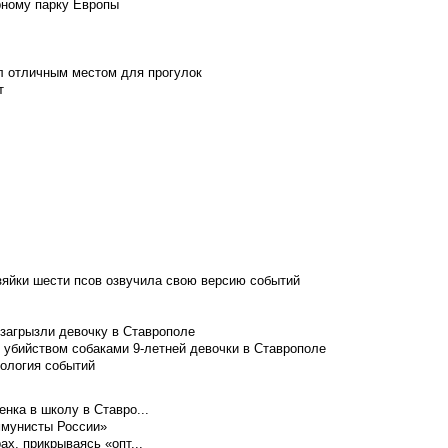
рному парку Европы
л отличным местом для прогулок
т
зяйки шести псов озвучила свою версию событий
 загрызли девочку в Ставрополе
 убийством собаками 9-летней девочки в Ставрополе
нология событий
нка в школу в Ставро...
ммунисты России»
ах, прикрываясь «опт...