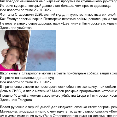
Кисловодск начинается не с нарзана: прогулка по крупнейшему рукотво
История курорта, который давно стал больше, чем просто здравница
Все новости по теме
25.07.2026
Фонтаны Ставрополя 2026: летний гид для туристов и местных жителей
Как Емануэлевский парк в Пятигорске пережил войны, революцию и ста
Не верьте запаху сероводорода: парк «Цветник» в Пятигорске вас удиви
Здесь про убийства
Школьницу в Ставрополе могли загрызть приблудные собаки: защита хо
И против направления дела в суд
Все новости по теме
06.05.2025
В причинении смерти по неосторожности обвиняют женщину, чьи собаки
Дочь в СИЗО, а что с матерью? Минсоц раскрыл продолжение истории с
Прошло 40 дней с момента жестокого убийства Егора в Пятигорске: хро
Здесь наш Telegram
Белая рубашка с черной дырой для бюджета: сколько стоит собрать ребе
Миллионы, иномарки и нули: с чем идут в Госдуму ставропольские «Ко
«А в думе изменения будут?»: в Ставрополе экономят на детских тренер