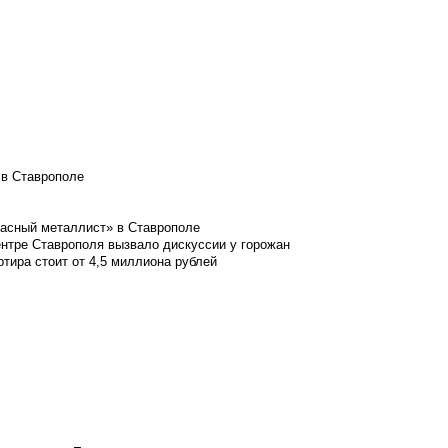
 в Ставрополе
расный металлист» в Ставрополе
ентре Ставрополя вызвало дискуссии у горожан
ртира стоит от 4,5 миллиона рублей