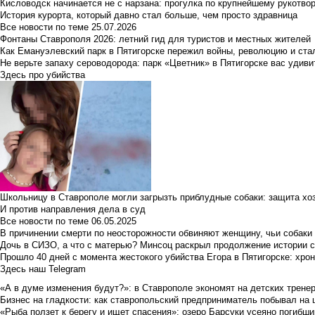
Кисловодск начинается не с нарзана: прогулка по крупнейшему рукотво
История курорта, который давно стал больше, чем просто здравница
Все новости по теме
25.07.2026
Фонтаны Ставрополя 2026: летний гид для туристов и местных жителей
Как Емануэлевский парк в Пятигорске пережил войны, революцию и ста
Не верьте запаху сероводорода: парк «Цветник» в Пятигорске вас удиви
Здесь про убийства
Школьницу в Ставрополе могли загрызть приблудные собаки: защита хо
И против направления дела в суд
Все новости по теме
06.05.2025
В причинении смерти по неосторожности обвиняют женщину, чьи собаки
Дочь в СИЗО, а что с матерью? Минсоц раскрыл продолжение истории с
Прошло 40 дней с момента жестокого убийства Егора в Пятигорске: хро
Здесь наш Telegram
«А в думе изменения будут?»: в Ставрополе экономят на детских тренер
Бизнес на гладкости: как ставропольский предприниматель побывал на 
«Рыба ползет к берегу и ищет спасения»: озеро Барсуки усеяно погибш