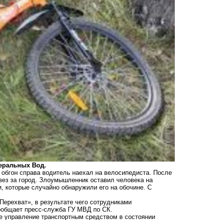
еральных Вод.
обгон справа водитель наехал на велосипедиста. После
вез за город. Злоумышленник оставил человека на
, которые случайно обнаружили его на обочине. С
Перехват», в результате чего сотрудниками
ообщает пресс-служба ГУ МВД по СК.
е управление транспортным средством в состоянии