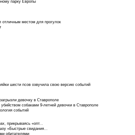
рному парку Европы
л отличным местом для прогулок
т
зяйки шести псов озвучила свою версию событий
 загрызли девочку в Ставрополе
 убийством собаками 9-летней девочки в Ставрополе
нология событий
ах, прикрываясь «опт...
шоу «Быстрые свидания...
ими обитателями