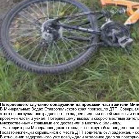
Потерпевшего случайно обнаружили на проезжей части жители Мин
В Минеральных Водах Ставропольского края произошло ДТП. Совершая 
этого он погрузил пострадавшего на заднее сидения своей машины и вы
проезжей части и уехал. Потерпевшему вызвали скорою местные жители
множественными травмами его доставили в местную больницу.
- На территории Минераловодского городского округа был введен план «
Госавтоинспекции скрывшийся с места ДТП водитель был задержан, - с
В отношении задержанного уже возбуждали уголовное дело за повторно