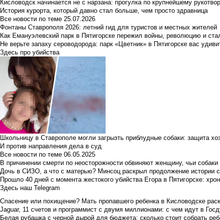
Кисловодск начинается не с нарзана: прогулка по крупнейшему рукотво
История курорта, который давно стал больше, чем просто здравница
Все новости по теме
25.07.2026
Фонтаны Ставрополя 2026: летний гид для туристов и местных жителей
Как Емануэлевский парк в Пятигорске пережил войны, революцию и ста
Не верьте запаху сероводорода: парк «Цветник» в Пятигорске вас удиви
Здесь про убийства
Школьницу в Ставрополе могли загрызть приблудные собаки: защита хо
И против направления дела в суд
Все новости по теме
06.05.2025
В причинении смерти по неосторожности обвиняют женщину, чьи собаки
Дочь в СИЗО, а что с матерью? Минсоц раскрыл продолжение истории с
Прошло 40 дней с момента жестокого убийства Егора в Пятигорске: хро
Здесь наш Telegram
Спасение или похищение? Мать пропавшего ребенка в Кисловодске раск
Jaguar, 11 счетов и программист с двумя миллионами: с чем идут в Госд
Белая рубашка с черной дырой для бюджета: сколько стоит собрать ребе