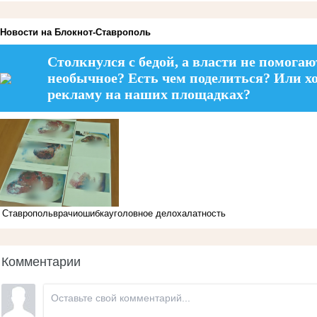
Новости на Блoкнoт-Ставрополь
Столкнулся с бедой, а власти не помогаю
необычное? Есть чем поделиться? Или х
рекламу на наших площадках?
Ставрополь
врачи
ошибка
уголовное дело
халатность
Комментарии