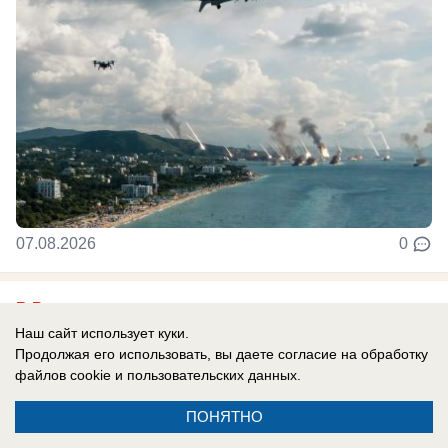
07.08.2026
0
В России
У солистки группы «А'Студио» Кети
Наш сайт использует куки.
Продолжая его использовать, вы даете согласие на обработку
Топурии нашли недвижимость более чем
файлов cookie
и пользовательских данных.
на полмиллиарда рублей
ПОНЯТНО
В активе певицы — столичная квартира,