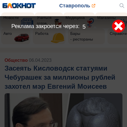
Ставрополь
Новости
Учиться
Медицина
Магазины
готов
Реклама закроется через:
4
Авто
Работа
Бары
Справоч
- рестораны
Общество
06.04.2023
Засеять Кисловодск статуями
Чебурашек за миллионы рублей
захотел мэр Евгений Моисеев