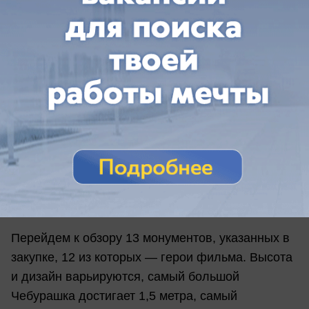
гору Кольцо. Источник финансирования —
бюджет Ставропольского края на 2023 год.
Установить памятники подрядчик должен в
течение 30 рабочих дней с момента заключения
контракта. Находиться архитектурные формы
будут в Кисловодске на Курортном бульваре,
улице Карла Маркса (Чебурашкинской) и в
районе горы Кольцо.
Фото: портал госзакупок
Перейдем к обзору 13 монументов, указанных в
закупке, 12 из которых — герои фильма. Высота
и дизайн варьируются, самый большой
Чебурашка достигает 1,5 метра, самый