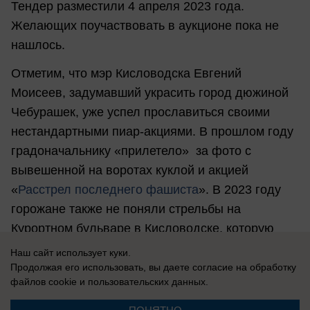
Тендер разместили 4 апреля 2023 года.
Желающих поучаствовать в аукционе пока не
нашлось.
Отметим, что мэр Кисловодска Евгений
Моисеев, задумавший украсить город дюжиной
Чебурашек, уже успел прославиться своими
нестандартными пиар-акциями. В прошлом году
градоначальнику «прилетело» за фото с
вывешенной на воротах куклой и акцией
«
Расстрел последнего фашиста
». В 2023 году
горожане также не поняли стрельбы на
Курортном бульваре в Кисловодске, которую
организовала мэрия в честь Дня Защитника
Наш сайт использует куки.
Отечества.
Продолжая его использовать, вы даете согласие на обработку
файлов cookie
и пользовательских данных.
Василина Морозова