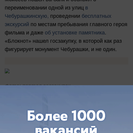
переименовании одной из улиц
в
Чебурашкинскую,
проведении
бесплатных
экскурсий
по местам пребывания главного героя
фильма и даже
об установке памятника
.
«Блокнот» нашел госзакупку, в которой как раз
фигурирует монумент Чебурашки, и не один.
Фото: портал госзакупок
Начальная стоимость тендера, заказчиком
которого выступает администрация Кисловодска
— 6,1 миллиона рублей. На эту сумму чиновники
хотят приобрести — внимание — 12 памятников
Чебурашке разного размера и один монумент на