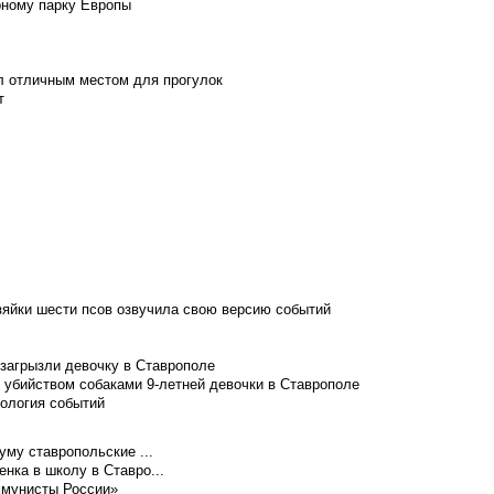
рному парку Европы
л отличным местом для прогулок
т
зяйки шести псов озвучила свою версию событий
 загрызли девочку в Ставрополе
 убийством собаками 9-летней девочки в Ставрополе
нология событий
уму ставропольские ...
нка в школу в Ставро...
ммунисты России»