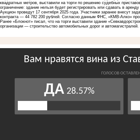
квадратных метров, выставили на торги по решению судебных приставо
ограничение: здание нельзя будет регистрировать или сдавать в арен
Аукцион проведут 17 сентября 2025 года. Участники заранее внесут зад
контракта — 44 782 200 рублей. Согласно данным ФНС, «КМВ-Алко» про
Ранее «Блокнот» писал, что на торги выставили здание «Севкавдорстро
организации — строительство автомобильных дорог и автомагистралей.