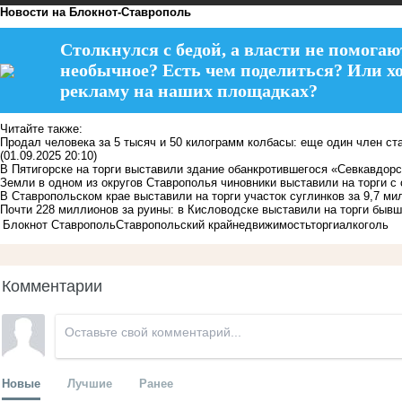
Новости на Блoкнoт-Ставрополь
Столкнулся с бедой, а власти не помогаю
необычное? Есть чем поделиться? Или х
рекламу на наших площадках?
Читайте также:
Продал человека за 5 тысяч и 50 килограмм колбасы: еще один член ст
(01.09.2025 20:10)
В Пятигорске на торги выставили здание обанкротившегося «Севкавдорс
Земли в одном из округов Ставрополья чиновники выставили на торги 
В Ставропольском крае выставили на торги участок суглинков за 9,7 ми
Почти 228 миллионов за руины: в Кисловодске выставили на торги бы
Блокнот Ставрополь
Ставропольский край
недвижимость
торги
алкоголь
Комментарии
Новые
Лучшие
Ранее