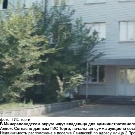
фото: ГИС торги
В Минераловодском округе ищут владельца для административног
Алко». Согласно данным ГИС Торги, начальная сумма аукциона сост
Недвижимость расположена в поселке Ленинский по адресу улица 2 Про