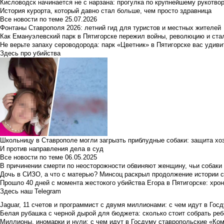
Кисловодск начинается не с нарзана: прогулка по крупнейшему рукотво
История курорта, который давно стал больше, чем просто здравница
Все новости по теме
25.07.2026
Фонтаны Ставрополя 2026: летний гид для туристов и местных жителей
Как Емануэлевский парк в Пятигорске пережил войны, революцию и ста
Не верьте запаху сероводорода: парк «Цветник» в Пятигорске вас удиви
Здесь про убийства
Школьницу в Ставрополе могли загрызть приблудные собаки: защита хо
И против направления дела в суд
Все новости по теме
06.05.2025
В причинении смерти по неосторожности обвиняют женщину, чьи собаки
Дочь в СИЗО, а что с матерью? Минсоц раскрыл продолжение истории с
Прошло 40 дней с момента жестокого убийства Егора в Пятигорске: хро
Здесь наш Telegram
Jaguar, 11 счетов и программист с двумя миллионами: с чем идут в Госд
Белая рубашка с черной дырой для бюджета: сколько стоит собрать ребе
Миллионы, иномарки и нули: с чем идут в Госдуму ставропольские «Ко