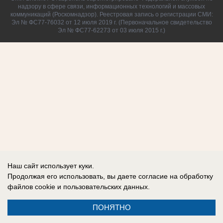
надзору в сфере связи, информационных технологий и массовых
коммуникаций (Роскомнадзор). Реестровая запись о регистрации СМИ:
Эл № ФС77-76032 от 12 июля 2019 г. (Первоначальное свидетельство
Эл № ФС77-62273 от 03 июля 2015 г.)
Наш сайт использует куки.
Продолжая его использовать, вы даете согласие на обработку
файлов cookie
и пользовательских данных.
ПОНЯТНО