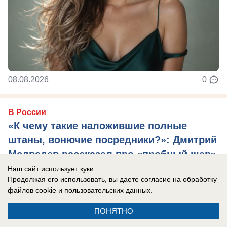
08.08.2026
0
В России
«К чему такие наложившие полные
штаны, вонючие посредники?»: Дмитрий
Медведев рассказал про «пробный шар»
проверки России на прочность
Наш сайт использует куки.
Продолжая его использовать, вы даете согласие на обработку
Ситуация с Грузией показала, какие глупые
файлов cookie
и пользовательских данных.
взгляды навязывает Запад, сказал
ПОНЯТНО
зампредседателя Совета Безопасности РФ.