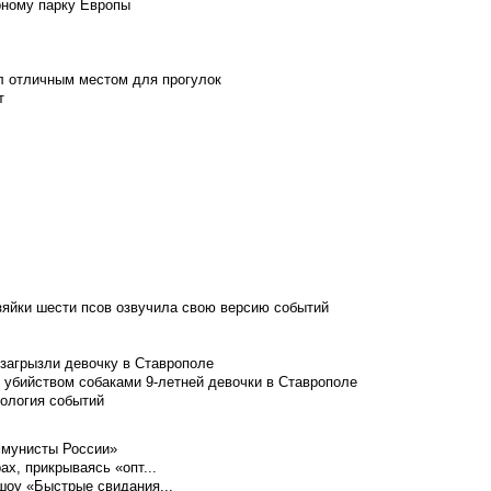
рному парку Европы
л отличным местом для прогулок
т
зяйки шести псов озвучила свою версию событий
 загрызли девочку в Ставрополе
 убийством собаками 9-летней девочки в Ставрополе
нология событий
ммунисты России»
ах, прикрываясь «опт...
шоу «Быстрые свидания...