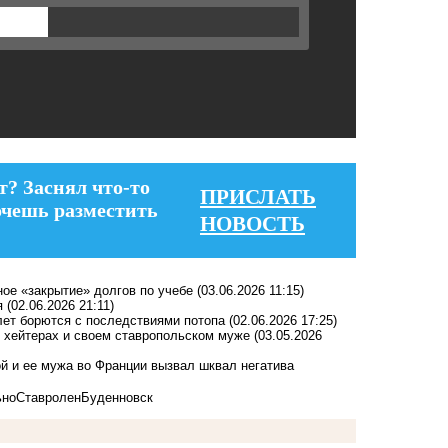
т? Заснял что-то
ПРИСЛАТЬ
очешь разместить
НОВОСТЬ
ное «закрытие» долгов по учебе
(03.06.2026 11:15)
я
(02.06.2026 21:11)
лет борются с последствиями потопа
(02.06.2026 17:25)
, хейтерах и своем ставропольском муже
(03.05.2026
 и ее мужа во Франции вызвал шквал негатива
ьно
Ставролен
Буденновск