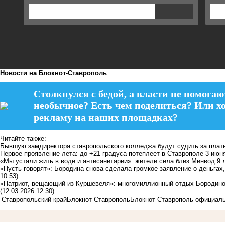
Новости на Блoкнoт-Ставрополь
Столкнулся с бедой, а власти не помогаю
необычное? Есть чем поделиться? Или х
рекламу на наших площадках?
Читайте также:
Бывшую замдиректора ставропольского колледжа будут судить за плат
Первое проявление лета: до +21 градуса потеплеет в Ставрополе 3 июн
«Мы устали жить в воде и антисанитарии»: жители села близ Минвод 9 
«Пусть говорят»: Бородина снова сделала громкое заявление о деньгах
10:53)
«Патриот, вещающий из Куршевеля»: многомиллионный отдых Бородиной
(12.03.2026 12:30)
Ставропольский край
Блокнот Ставрополь
Блокнот Ставрополь официал