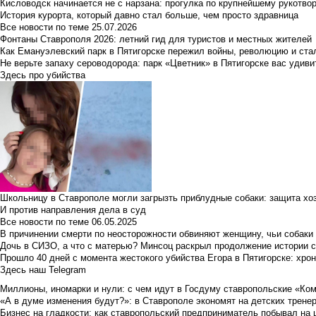
Кисловодск начинается не с нарзана: прогулка по крупнейшему рукотво
История курорта, который давно стал больше, чем просто здравница
Все новости по теме
25.07.2026
Фонтаны Ставрополя 2026: летний гид для туристов и местных жителей
Как Емануэлевский парк в Пятигорске пережил войны, революцию и ста
Не верьте запаху сероводорода: парк «Цветник» в Пятигорске вас удиви
Здесь про убийства
Школьницу в Ставрополе могли загрызть приблудные собаки: защита хо
И против направления дела в суд
Все новости по теме
06.05.2025
В причинении смерти по неосторожности обвиняют женщину, чьи собаки
Дочь в СИЗО, а что с матерью? Минсоц раскрыл продолжение истории с
Прошло 40 дней с момента жестокого убийства Егора в Пятигорске: хро
Здесь наш Telegram
Миллионы, иномарки и нули: с чем идут в Госдуму ставропольские «Ко
«А в думе изменения будут?»: в Ставрополе экономят на детских тренер
Бизнес на гладкости: как ставропольский предприниматель побывал на 