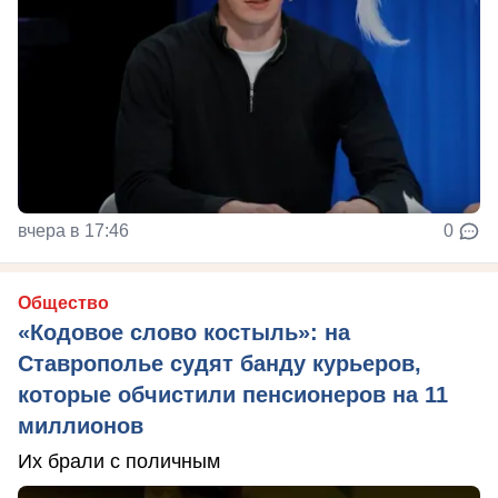
вчера в 17:46
0
Общество
«Кодовое слово костыль»: на
Ставрополье судят банду курьеров,
которые обчистили пенсионеров на 11
миллионов
Их брали с поличным