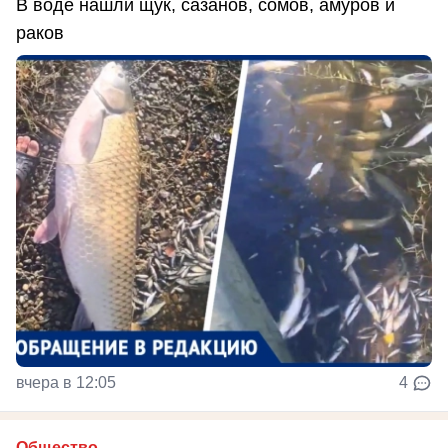
В воде нашли щук, сазанов, сомов, амуров и
раков
вчера в 12:05
4
Общество