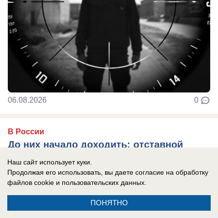
06.08.2026
0
В России
До них начало доходить: отставной
главком ВСУ Залужный признал полное
Наш сайт использует куки.
поражение Украины перед Россией
Продолжая его использовать, вы даете согласие на обработку
файлов cookie
и пользовательских данных.
Российская армия нашла противодействие
практически всему вооружению НАТО, которые
ПОНЯТНО
использовал Киев в зоне боевых действий, ...