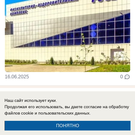
16.06.2025
0
Экономика
Наш сайт использует куки.
Умными будут даже урны: 110
Продолжая его использовать, вы даете согласие на обработку
миллионов потратят на благоустройство
файлов cookie
и пользовательских данных.
власти Кисловодска
ПОНЯТНО
А еще поставят скамейки с подогревом