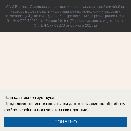
СМИ Блокнот Ставрополь зарегистрировано Федеральной службой по
надзору в сфере связи, информационных технологий и массовых
коммуникаций (Роскомнадзор). Реестровая запись о регистрации СМИ:
Эл № ФС77-76032 от 12 июля 2019 г. (Первоначальное свидетельство
Эл № ФС77-62273 от 03 июля 2015 г.)
Наш сайт использует куки.
Продолжая его использовать, вы даете согласие на обработку
файлов cookie
и пользовательских данных.
ПОНЯТНО