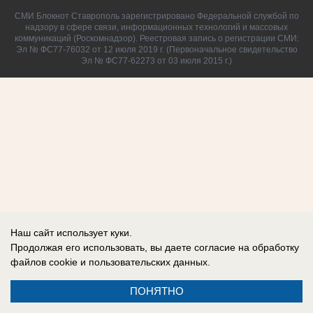
СМИ Блокнот Ставрополь зарегистрировано Федеральной службой по
надзору в сфере связи, информационных технологий и массовых
коммуникаций (Роскомнадзор). Реестровая запись о регистрации СМИ:
Эл № ФС77-76032 от 12 июля 2019 г. (Первоначальное свидетельство
Эл № ФС77-62273 от 03 июля 2015 г.)
Наш сайт использует куки.
Продолжая его использовать, вы даете согласие на обработку
файлов cookie
и пользовательских данных.
ПОНЯТНО