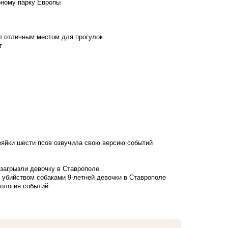
рному парку Европы
л отличным местом для прогулок
т
зяйки шести псов озвучила свою версию событий
 загрызли девочку в Ставрополе
 убийством собаками 9-летней девочки в Ставрополе
нология событий