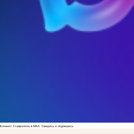
Блокнот Ставрополь в MAX. Смирись и подпишись