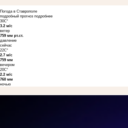
Погода в Ставрополе
подробный прогноз
подробнее
30C°
3.2 м/с
ветер
759 мм рт.ст.
давление
сейчас
22C°
2.7 м/с
759 мм
вечером
20C°
2.2 м/с
760 мм
ночью