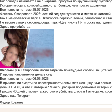
Кисловодск начинается не с нарзана: прогулка по крупнейшему рукотво
История курорта, который давно стал больше, чем просто здравница
Все новости по теме
25.07.2026
Фонтаны Ставрополя 2026: летний гид для туристов и местных жителей
Как Емануэлевский парк в Пятигорске пережил войны, революцию и ста
Не верьте запаху сероводорода: парк «Цветник» в Пятигорске вас удиви
Здесь про убийства
Школьницу в Ставрополе могли загрызть приблудные собаки: защита хо
И против направления дела в суд
Все новости по теме
06.05.2025
В причинении смерти по неосторожности обвиняют женщину, чьи собаки
Дочь в СИЗО, а что с матерью? Минсоц раскрыл продолжение истории с
Прошло 40 дней с момента жестокого убийства Егора в Пятигорске: хро
Здесь наш Telegram
Федор Ковалев