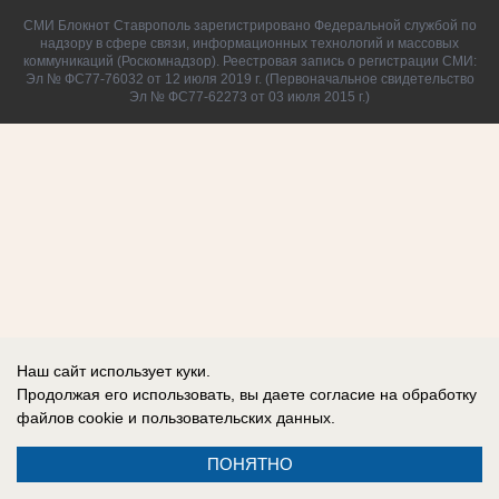
СМИ Блокнот Ставрополь зарегистрировано Федеральной службой по
надзору в сфере связи, информационных технологий и массовых
коммуникаций (Роскомнадзор). Реестровая запись о регистрации СМИ:
Эл № ФС77-76032 от 12 июля 2019 г. (Первоначальное свидетельство
Эл № ФС77-62273 от 03 июля 2015 г.)
Наш сайт использует куки.
Продолжая его использовать, вы даете согласие на обработку
файлов cookie
и пользовательских данных.
ПОНЯТНО