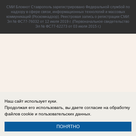
СМИ Блокнот Ставрополь зарегистрировано Федеральной службой по
надзору в сфере связи, информационных технологий и массовых
коммуникаций (Роскомнадзор). Реестровая запись о регистрации СМИ:
Эл № ФС77-76032 от 12 июля 2019 г. (Первоначальное свидетельство
Эл № ФС77-62273 от 03 июля 2015 г.)
Наш сайт использует куки.
Продолжая его использовать, вы даете согласие на обработку
файлов cookie
и пользовательских данных.
ПОНЯТНО