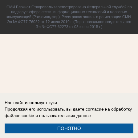
СМИ Блокнот Ставрополь зарегистрировано Федеральной службой по
надзору в сфере связи, информационных технологий и массовых
коммуникаций (Роскомнадзор). Реестровая запись о регистрации СМИ:
Эл № ФС77-76032 от 12 июля 2019 г. (Первоначальное свидетельство
Эл № ФС77-62273 от 03 июля 2015 г.)
Наш сайт использует куки.
Продолжая его использовать, вы даете согласие на обработку
файлов cookie
и пользовательских данных.
ПОНЯТНО