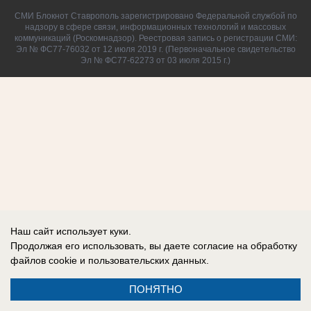
СМИ Блокнот Ставрополь зарегистрировано Федеральной службой по
надзору в сфере связи, информационных технологий и массовых
коммуникаций (Роскомнадзор). Реестровая запись о регистрации СМИ:
Эл № ФС77-76032 от 12 июля 2019 г. (Первоначальное свидетельство
Эл № ФС77-62273 от 03 июля 2015 г.)
Наш сайт использует куки.
Продолжая его использовать, вы даете согласие на обработку
файлов cookie
и пользовательских данных.
ПОНЯТНО