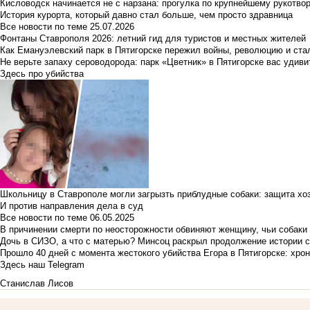
Кисловодск начинается не с нарзана: прогулка по крупнейшему рукотво
История курорта, который давно стал больше, чем просто здравница
Все новости по теме
25.07.2026
Фонтаны Ставрополя 2026: летний гид для туристов и местных жителей
Как Емануэлевский парк в Пятигорске пережил войны, революцию и ста
Не верьте запаху сероводорода: парк «Цветник» в Пятигорске вас удиви
Здесь про убийства
Школьницу в Ставрополе могли загрызть приблудные собаки: защита хо
И против направления дела в суд
Все новости по теме
06.05.2025
В причинении смерти по неосторожности обвиняют женщину, чьи собаки
Дочь в СИЗО, а что с матерью? Минсоц раскрыл продолжение истории с
Прошло 40 дней с момента жестокого убийства Егора в Пятигорске: хро
Здесь наш Telegram
Станислав Лисов