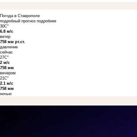
Погода в Ставрополе
подробный прогноз
подробнее
30C°
6.8 м/с
ветер
758 мм рт.ст.
давление
сейчас
27C°
2 м/с
758 мм
вечером
21C°
2.1 м/с
758 мм
ночью