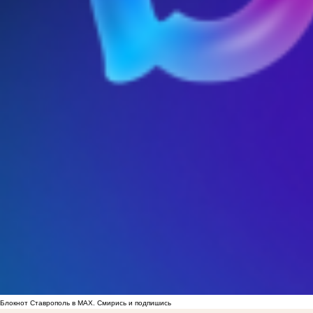
Блокнот Ставрополь в MAX. Смирись и подпишись