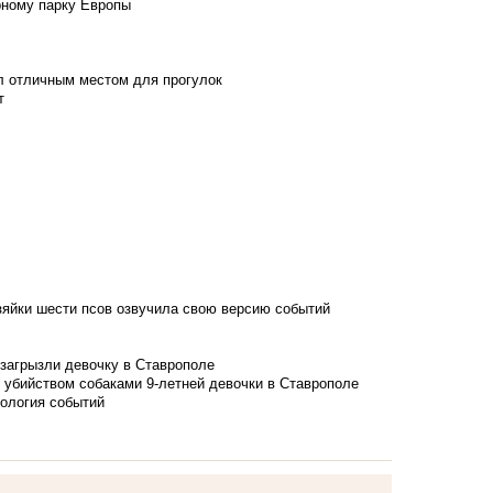
рному парку Европы
л отличным местом для прогулок
т
зяйки шести псов озвучила свою версию событий
 загрызли девочку в Ставрополе
 убийством собаками 9-летней девочки в Ставрополе
нология событий