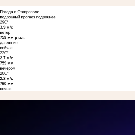
Погода в Ставрополе
подробный прогноз
подробнее
29C°
3.9 м/с
ветер
759 мм рт.ст.
давление
сейчас
22C°
2.7 м/с
759 мм
вечером
20C°
2.2 м/с
760 мм
ночью