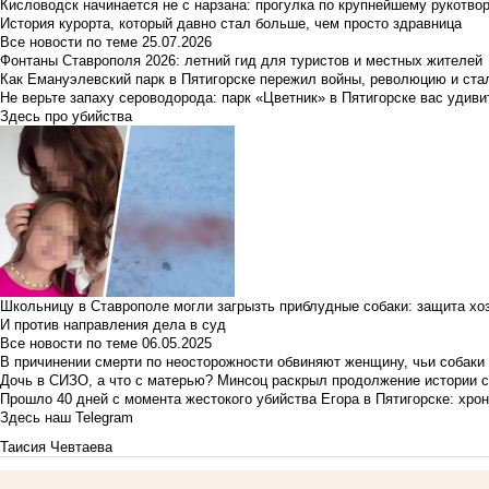
Кисловодск начинается не с нарзана: прогулка по крупнейшему рукотво
История курорта, который давно стал больше, чем просто здравница
Все новости по теме
25.07.2026
Фонтаны Ставрополя 2026: летний гид для туристов и местных жителей
Как Емануэлевский парк в Пятигорске пережил войны, революцию и ста
Не верьте запаху сероводорода: парк «Цветник» в Пятигорске вас удиви
Здесь про убийства
Школьницу в Ставрополе могли загрызть приблудные собаки: защита хо
И против направления дела в суд
Все новости по теме
06.05.2025
В причинении смерти по неосторожности обвиняют женщину, чьи собаки
Дочь в СИЗО, а что с матерью? Минсоц раскрыл продолжение истории с
Прошло 40 дней с момента жестокого убийства Егора в Пятигорске: хро
Здесь наш Telegram
Таисия Чевтаева