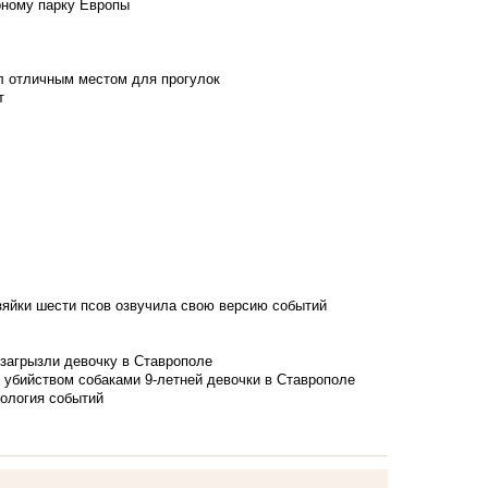
рному парку Европы
л отличным местом для прогулок
т
зяйки шести псов озвучила свою версию событий
 загрызли девочку в Ставрополе
 убийством собаками 9-летней девочки в Ставрополе
нология событий