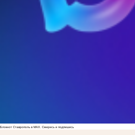
Блокнот Ставрополь в MAX. Смирись и подпишись