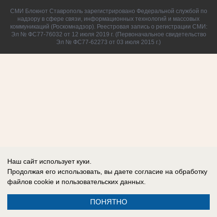
СМИ Блокнот Ставрополь зарегистрировано Федеральной службой по
надзору в сфере связи, информационных технологий и массовых
коммуникаций (Роскомнадзор). Реестровая запись о регистрации СМИ:
Эл № ФС77-76032 от 12 июля 2019 г. (Первоначальное свидетельство
Эл № ФС77-62273 от 03 июля 2015 г.)
Наш сайт использует куки.
Продолжая его использовать, вы даете согласие на обработку
файлов cookie
и пользовательских данных.
ПОНЯТНО