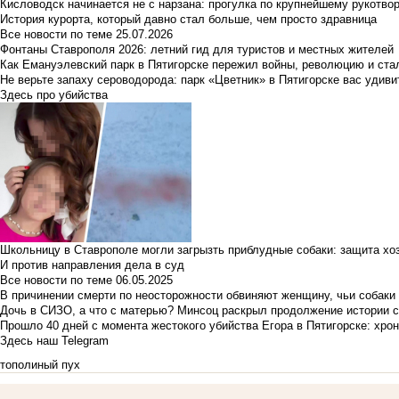
Кисловодск начинается не с нарзана: прогулка по крупнейшему рукотво
История курорта, который давно стал больше, чем просто здравница
Все новости по теме
25.07.2026
Фонтаны Ставрополя 2026: летний гид для туристов и местных жителей
Как Емануэлевский парк в Пятигорске пережил войны, революцию и ста
Не верьте запаху сероводорода: парк «Цветник» в Пятигорске вас удиви
Здесь про убийства
Школьницу в Ставрополе могли загрызть приблудные собаки: защита хо
И против направления дела в суд
Все новости по теме
06.05.2025
В причинении смерти по неосторожности обвиняют женщину, чьи собаки
Дочь в СИЗО, а что с матерью? Минсоц раскрыл продолжение истории с
Прошло 40 дней с момента жестокого убийства Егора в Пятигорске: хро
Здесь наш Telegram
тополиный пух