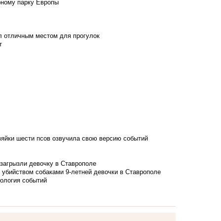
рному парку Европы
л отличным местом для прогулок
т
зяйки шести псов озвучила свою версию событий
 загрызли девочку в Ставрополе
 убийством собаками 9-летней девочки в Ставрополе
нология событий