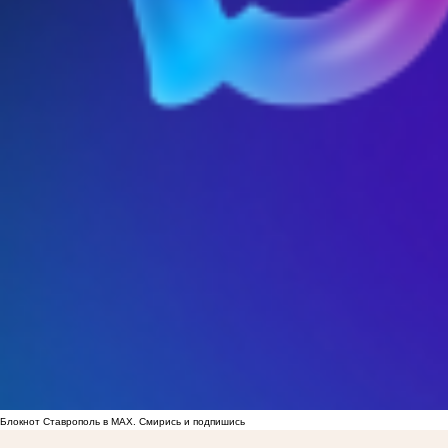
Блокнот Ставрополь в MAX. Смирись и подпишись