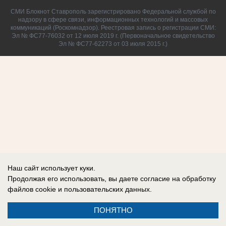
СМИ Блокнот Ставрополь зарегистрировано Федеральной службой по
надзору в сфере связи, информационных технологий и массовых
коммуникаций (Роскомнадзор). Реестровая запись о регистрации СМИ:
Эл № ФС77-76032 от 12 июля 2019 г. (Первоначальное свидетельство
Эл № ФС77-62273 от 03 июля 2015 г.)
Наш сайт использует куки.
Продолжая его использовать, вы даете согласие на обработку
файлов cookie
и пользовательских данных.
ПОНЯТНО